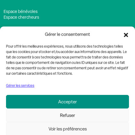
Espace bénévoles
Espace chercheurs
Gérer le consentement
Nous contacter
Mathieu Poinsot, Délégué Général
Pour offrir les meilleures expériences, nous utilisons des technologies telles
que les cookies pour stocker et/ou accéder aux informations des appareils. Le
Fondation Clément-Drevon
fait de consentir à ces technologies nous permettra de traiter des données
telles que le comportement de navigation ou les ID uniques sur ce site. Le fait
4, Cours Général de Gaulle
de ne pas consentir ou de retirer son consentement peut avoir un effet négatif
21000 DIJON
sur certaines caractéristiques et fonctions.
03 80 11 24 29
Gérer les services
contact@clementdrevonfondation.org
Nous retrouvez
Accepter
sur les réseaux sociaux
Refuser
Voir les préférences